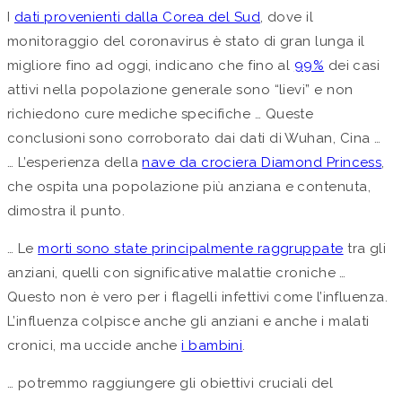
I
dati provenienti dalla Corea del Sud
, dove il
monitoraggio del coronavirus è stato di gran lunga il
migliore fino ad oggi, indicano che fino al
99%
dei casi
attivi nella popolazione generale sono “lievi” e non
richiedono cure mediche specifiche … Queste
conclusioni sono corroborato dai dati di Wuhan, Cina …
… L’esperienza della
nave da crociera Diamond Princess
,
che ospita una popolazione più anziana e contenuta,
dimostra il punto.
… Le
morti sono state principalmente raggruppate
tra gli
anziani, quelli con significative malattie croniche …
Questo non è vero per i flagelli infettivi come l’influenza.
L’influenza colpisce anche gli anziani e anche i malati
cronici, ma uccide anche
i bambini
.
… potremmo raggiungere gli obiettivi cruciali del