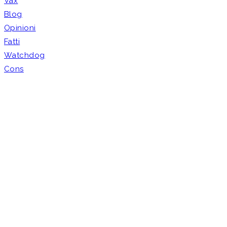
Vax
Blog
Opinioni
Fatti
Watchdog
Cons