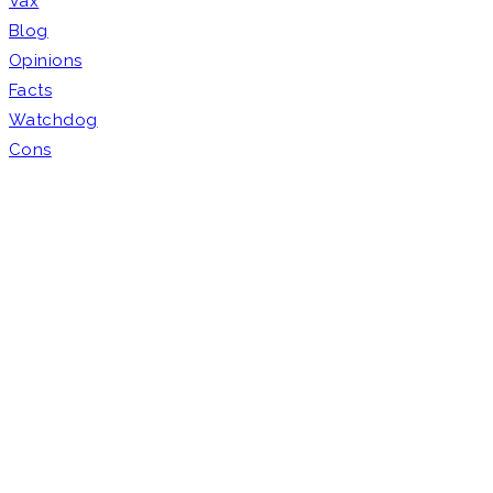
Vax
Blog
Opinions
Facts
Watchdog
Cons